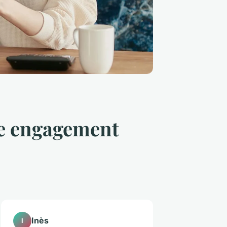
re engagement
Inès
I