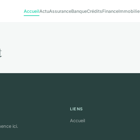
Accueil
Actu
Assurance
Banque
Crédits
Finance
Immobilie
t
LIENS
Accueil
ence ici.