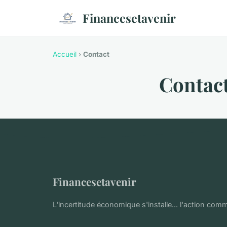
Financesetavenir
Accueil
›
Contact
Contac
Financesetavenir
L'incertitude économique s'installe... l'action comm