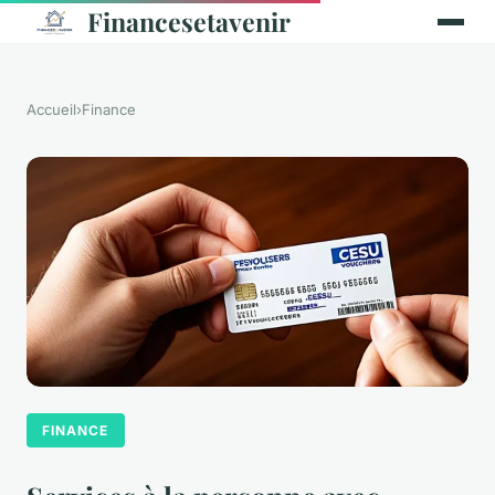
Financesetavenir
Accueil
›
Finance
FINANCE