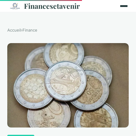
Financesetavenir
Accueil
›
Finance