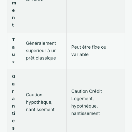
m
e
n
t
T
Généralement
a
Peut être fixe ou
supérieur à un
u
variable
prêt classique
x
G
a
r
Caution Crédit
Caution,
a
Logement,
hypothèque,
n
hypothèque,
nantissement
ti
nantissement
e
s