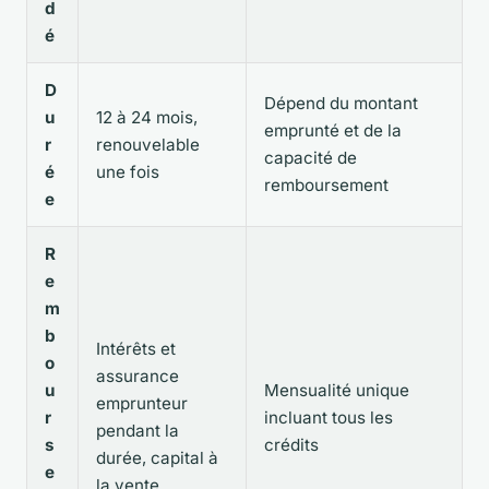
d
é
D
Dépend du montant
u
12 à 24 mois,
emprunté et de la
r
renouvelable
capacité de
é
une fois
remboursement
e
R
e
m
b
Intérêts et
o
assurance
u
Mensualité unique
emprunteur
r
incluant tous les
pendant la
s
crédits
durée, capital à
e
la vente