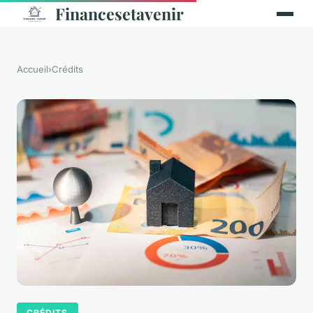
Financesetavenir
Accueil
›
Crédits
CRÉDITS