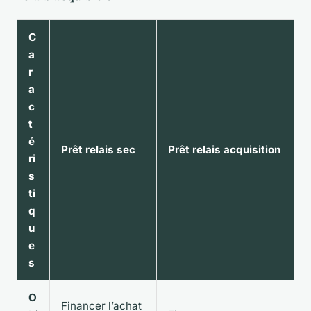
C
a
r
a
c
t
é
Prêt relais sec
Prêt relais acquisition
ri
s
ti
q
u
e
s
O
Financer l’achat