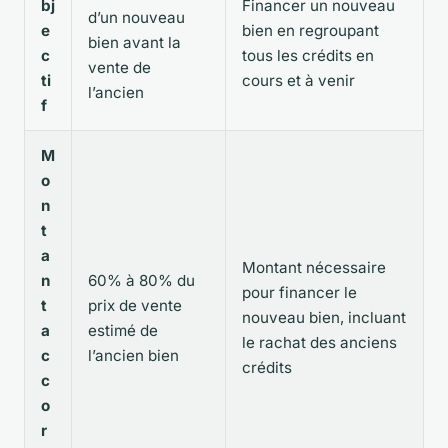
bj
Financer un nouveau
d’un nouveau
e
bien en regroupant
bien avant la
c
tous les crédits en
vente de
ti
cours et à venir
l’ancien
f
M
o
n
t
a
Montant nécessaire
n
60% à 80% du
pour financer le
t
prix de vente
nouveau bien, incluant
a
estimé de
le rachat des anciens
c
l’ancien bien
crédits
c
o
r